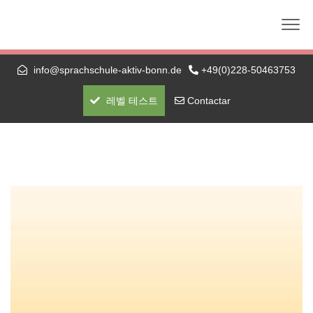
Die nächste telc-Prüfung: 01.09.2026 (schriftlich +
mündlich) — A1 bis C1 Hochschule
info@sprachschule-aktiv-bonn.de
+49(0)228-50463753
레벨 테스트
Contactar