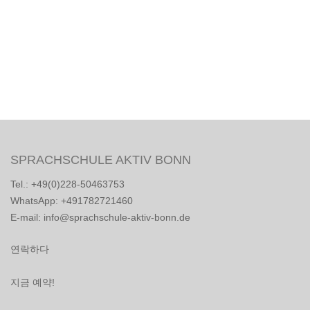
SPRACHSCHULE AKTIV BONN
Tel.: +49(0)228-50463753
WhatsApp: +491782721460
E-mail: info@sprachschule-aktiv-bonn.de
연락하다
지금 예약!