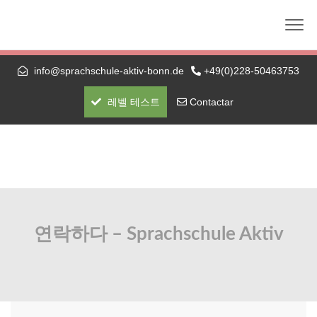
Die nächste telc-Prüfung: 01.09.2026 (schriftlich +
mündlich) — A1 bis C1 Hochschule
info@sprachschule-aktiv-bonn.de
+49(0)228-50463753
레벨 테스트
Contactar
연락하다 – Sprachschule Aktiv